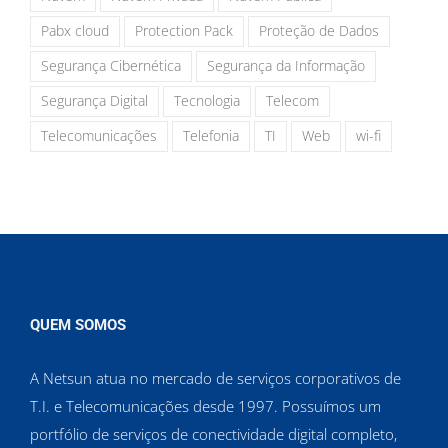
Pabx cloud
Protection Pack
Proteção de Dados
Segurança Cibernética
Segurança da Informação
Segurança Digital
Tecnologia
Telecom
Telecomunicações
Telefonia
TI
Web
wi-fi
QUEM SOMOS
A Netsun atua no mercado de serviços corporativos de
T.I. e Telecomunicações desde 1997. Possuímos um
portfólio de serviços de conectividade digital completo,