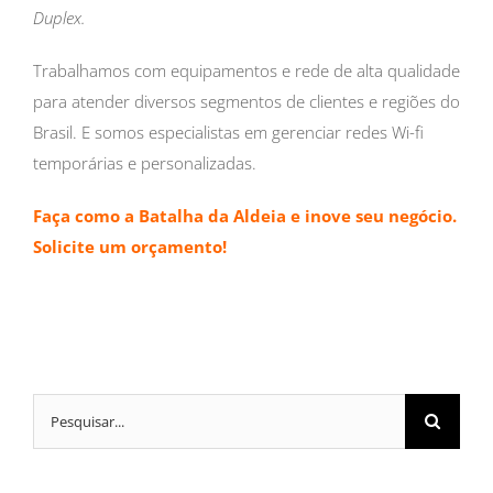
Duplex
.
Trabalhamos com equipamentos e rede de alta qualidade
para atender diversos segmentos de clientes e regiões do
Brasil. E somos especialistas em gerenciar redes Wi-fi
temporárias e personalizadas.
Faça como a Batalha da Aldeia e inove seu negócio.
Solicite um orçamento!
Buscar
resultados
para: