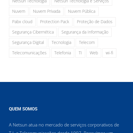
Netsun Tecnologia
Netsun Tecnologia e Serviços
Nuvem
Nuvem Privada
Nuvem Pública
Pabx cloud
Protection Pack
Proteção de Dados
Segurança Cibernética
Segurança da Informação
Segurança Digital
Tecnologia
Telecom
Telecomunicações
Telefonia
TI
Web
wi-fi
QUEM SOMOS
A Netsun atua no mercado de serviços corporativos de