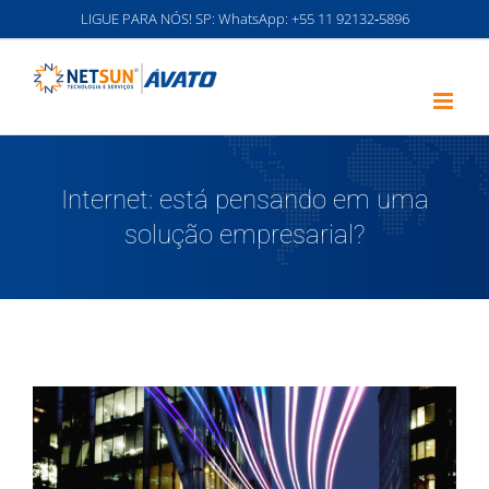
Ir
LIGUE PARA NÓS! SP: WhatsApp:
‪+55 11 92132‑5896‬
para
o
conteúdo
Internet: está pensando em uma
solução empresarial?