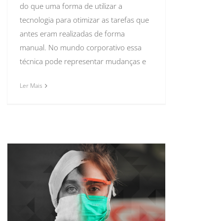
do que uma forma de utilizar a
tecnologia para otimizar as tarefas que
antes eram realizadas de forma
manual. No mundo corporativo essa
técnica pode representar mudanças e
Ler Mais