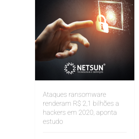
Ataques ransomware
renderam R$ 2,1 bilhões a
hackers em 2020, aponta
estudo