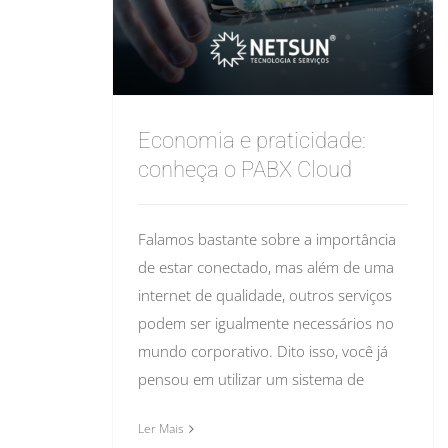
Economia e praticidade:
conheça o PABX Cloud
Falamos bastante sobre a importância
de estar conectado, mas além de uma
internet de qualidade, outros serviços
podem ser igualmente necessários no
mundo corporativo. Dito isso, você já
pensou em utilizar um sistema de
Ler Mais