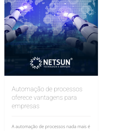
Automação de processos
oferece vantagens para
empresas
A automação de processos nada mais é