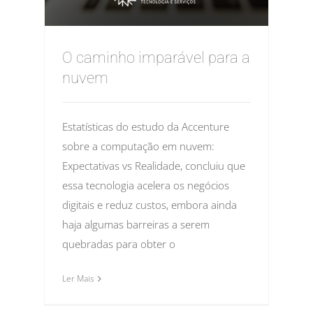
O caminho imparável para a
nuvem
Estatísticas do estudo da Accenture
sobre a computação em nuvem:
Expectativas vs Realidade, concluiu que
essa tecnologia acelera os negócios
digitais e reduz custos, embora ainda
haja algumas barreiras a serem
quebradas para obter o
Ler Mais