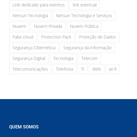
Link dedicado para eventos
link eventual
Netsun Tecnologia
Netsun Tecnologia e Serviços
Nuvem
Nuvem Privada
Nuvem Pública
Pabx cloud
Protection Pack
Proteção de Dados
Segurança Cibernética
Segurança da Informação
Segurança Digital
Tecnologia
Telecom
Telecomunicações
Telefonia
TI
Web
wi-fi
QUEM SOMOS