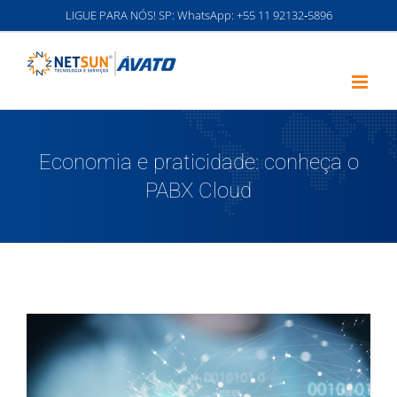
Ir
LIGUE PARA NÓS! SP: WhatsApp:
‪+55 11 92132‑5896‬
para
o
conteúdo
Economia e praticidade: conheça o
PABX Cloud