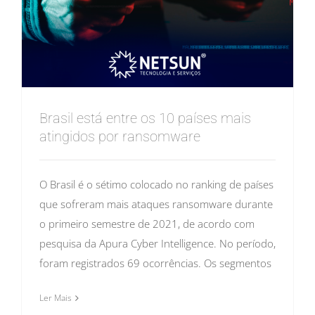
Brasil está entre os 10 países mais
atingidos por ransomware
O Brasil é o sétimo colocado no ranking de países
que sofreram mais ataques ransomware durante
o primeiro semestre de 2021, de acordo com
pesquisa da Apura Cyber Intelligence. No período,
foram registrados 69 ocorrências. Os segmentos
Ler Mais