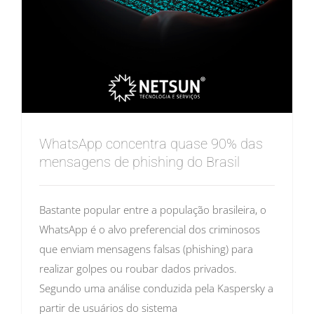
WhatsApp concentra quase 90% das
mensagens de phishing do Brasil
Bastante popular entre a população brasileira, o
WhatsApp é o alvo preferencial dos criminosos
que enviam mensagens falsas (phishing) para
realizar golpes ou roubar dados privados.
Segundo uma análise conduzida pela Kaspersky a
partir de usuários do sistema