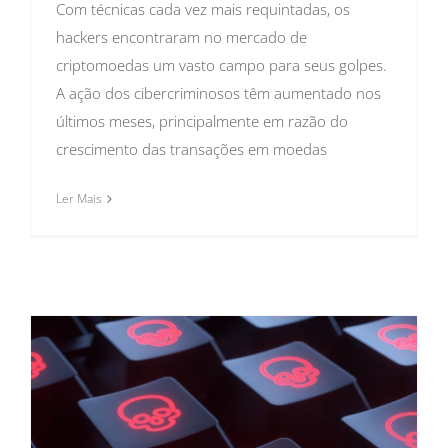
Com técnicas cada vez mais requintadas, os
hackers encontraram no mercado de
criptomoedas um vasto campo para seus golpes.
A ação dos cibercriminosos têm aumentado nos
últimos meses, principalmente em razão do
crescimento das transações em moedas
Ler Mais