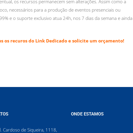
ventual, os recursos permanecem sem alterações. Assim como a
oco, necessários para a produção de eventos presenciais ou
a 99% e o suporte exclusivo atua 24h, nos 7 dias da semana e ainda
os os recuros do Link Dedicado e solicite um orçamento!
TOS
ONDE ESTAMOS
. Cardoso de Siqueira, 1118,