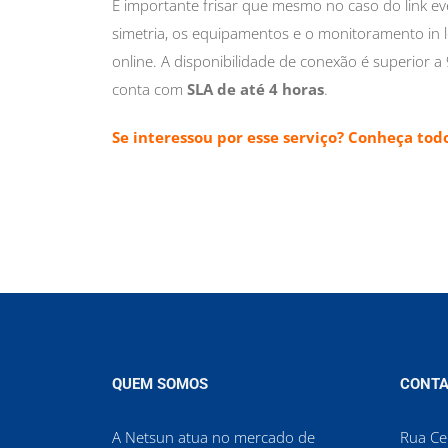
É importante frisar que mesmo no caso do link e
simetria, os equipamentos e o monitoramento in l
online. A disponibilidade de conexão é superior 
conta com
SLA de até 4 horas
.
Se interessou por esse serviço? Conheça tod
QUEM SOMOS
CONTA
A Netsun atua no mercado de
Rua Cel