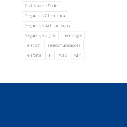
Proteção de Dados
Segurança Cibernética
Segurança da Informação
Segurança Digital
Tecnologia
Telecom
Telecomunicações
Telefonia
TI
Web
wi-fi