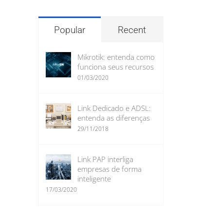
para:
Popular
Recent
Mikrotik: entenda como
funciona seus recursos
01/03/2020
Link Dedicado e ADSL:
entenda as diferenças
29/11/2018
Link PAP interliga
empresas de forma
inteligente
17/03/2020