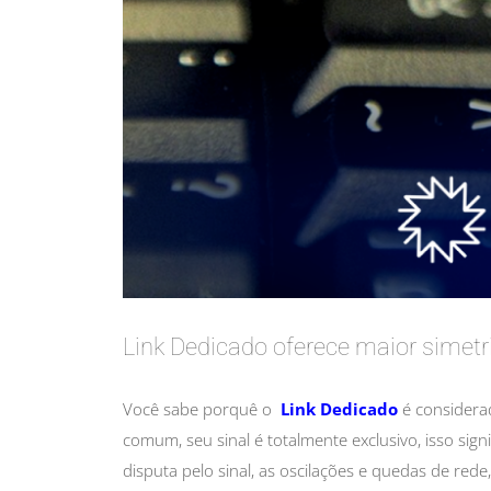
Link Dedicado oferece maior simetr
Você sabe porquê o
Link Dedicado
é considerad
comum, seu sinal é totalmente exclusivo, isso sig
disputa pelo sinal, as oscilações e quedas de red