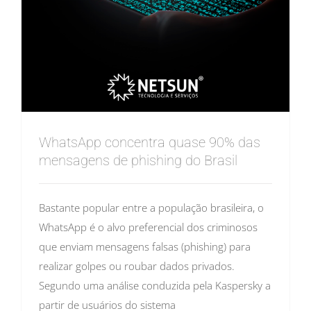
WhatsApp concentra quase 90% das
mensagens de phishing do Brasil
Bastante popular entre a população brasileira, o
WhatsApp é o alvo preferencial dos criminosos
que enviam mensagens falsas (phishing) para
realizar golpes ou roubar dados privados.
Segundo uma análise conduzida pela Kaspersky a
partir de usuários do sistema