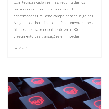
Com técnicas cada vez mais requintadas, os
hackers encontraram no mercado de
criptomoedas um vasto campo para seus golpes.
A ação dos cibercriminosos têm aumentado nos
últimos meses, principalmente em razão do
crescimento das transações em moedas
Ler Mais