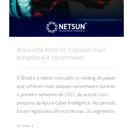
Brasil está entre os 10 países mais
atingidos por ransomware
O Brasil é o sétimo colocado no ranking de países
que sofreram mais ataques ransomware durante
o primeiro semestre de 2021, de acordo com
pesquisa da Apura Cyber Intelligence. No período,
foram registrados 69 ocorrências. Os segmentos
Ler Mais